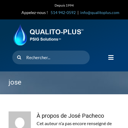
Skip
Depuis 1994
to
Appelez-nous !
514 942-0592
|
info@qualitoplus.com
content
Rechercher
Toggle
Navigat
Accueil
jose
Solutions
D’où provi
À propos de
José Pacheco
Cet auteur n'a pas encore renseigné de