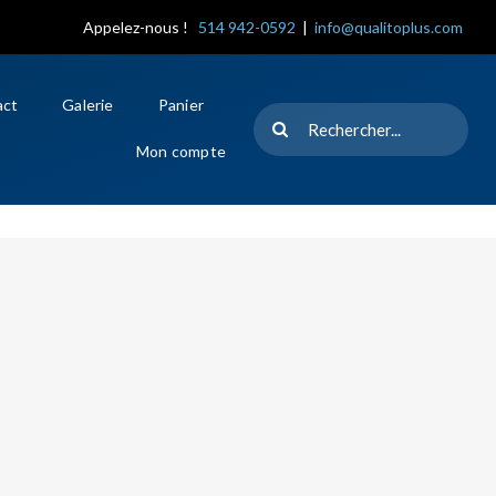
Appelez-nous !
514 942-0592
|
info@qualitoplus.com
act
Galerie
Panier
Rechercher
Mon compte