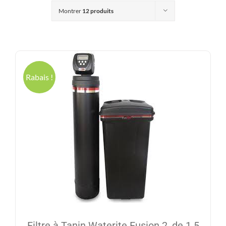
Produits
Montrer
12 produits
Contact
Galerie
Rabais !
Panier
Mon comp
Filtre à Tanin Waterite Fusion 2, de 1.5