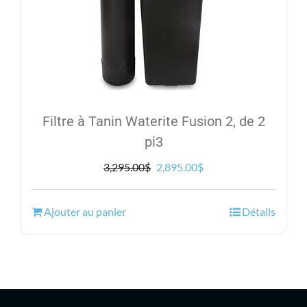
Filtre à Tanin Waterite Fusion 2, de 2
pi3
Le
Le
3,295.00
$
2,895.00
$
prix
prix
initial
actuel
Ajouter au panier
Détails
était :
est :
3,295.00$.
2,895.00$.