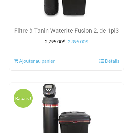
Filtre à Tanin Waterite Fusion 2, de 1pi3
Le
Le
2,795.00
$
2,395.00
$
prix
prix
initial
actuel
Ajouter au panier
Détails
était :
est :
2,795.00$.
2,395.00$.
Rabais !