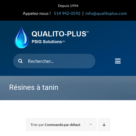
Skip
Depuis 1994
to
Appelez-nous !
514 942-0592
|
info@qualitoplus.com
content
Rechercher
Toggle
Navigat
Accueil
Résines à tanin
Solutions
D’où provi
Trier par
Commande par défaut