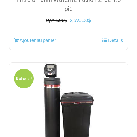
pi3
Le
Le
2,995.00
$
2,595.00
$
prix
prix
initial
actuel
Ajouter au panier
Détails
était :
est :
2,995.00$.
2,595.00$.
Rabais !