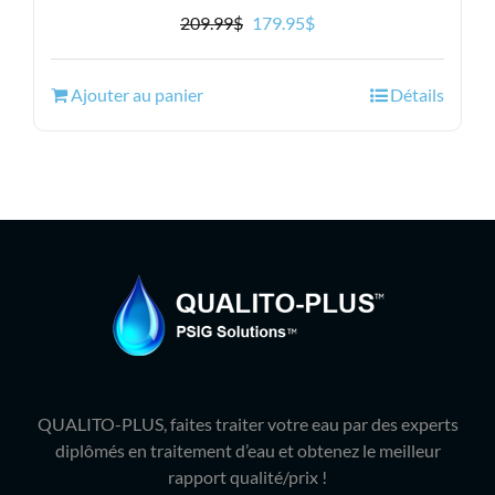
Le
Le
209.99
$
179.95
$
prix
prix
initial
actuel
Ajouter au panier
Détails
était :
est :
209.99$.
179.95$.
QUALITO-PLUS, faites traiter votre eau par des experts
diplômés en traitement d’eau et obtenez le meilleur
rapport qualité/prix !