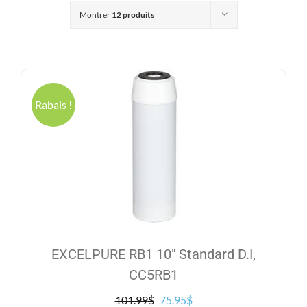
Produits
Montrer
12 produits
Contact
Galerie
Rabais !
Panier
Mon comp
EXCELPURE RB1 10″ Standard D.I,
CC5RB1
Le
Le
101.99
$
75.95
$