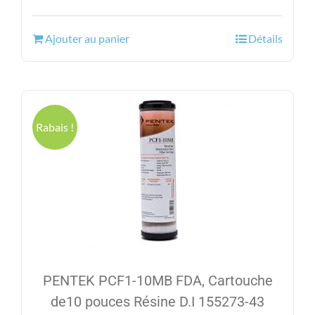
prix
prix
initial
actuel
Ajouter au panier
Détails
était :
est :
101.99$.
75.95$.
Rabais !
PENTEK PCF1-10MB FDA, Cartouche
de10 pouces Résine D.I 155273-43