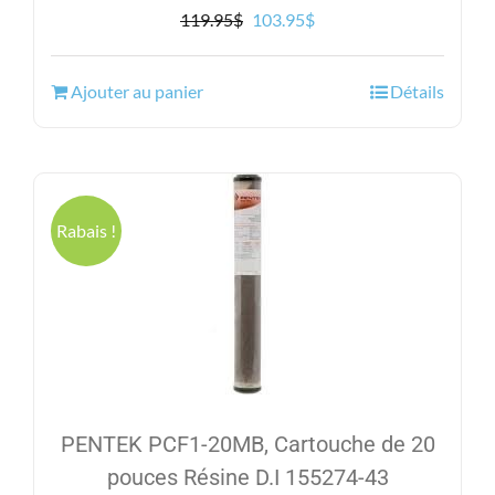
Le
Le
119.95
$
103.95
$
prix
prix
initial
actuel
Ajouter au panier
Détails
était :
est :
119.95$.
103.95$.
Rabais !
PENTEK PCF1-20MB, Cartouche de 20
pouces Résine D.I 155274-43