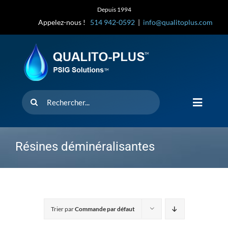
Skip
Depuis 1994
to
Appelez-nous !
514 942-0592
|
info@qualitoplus.com
content
Rechercher
Toggle
Navigat
Accueil
Résines déminéralisantes
Solutions
D’où provi
Trier par
Commande par défaut