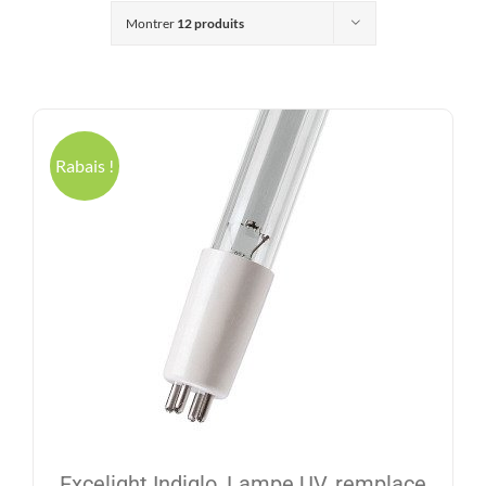
Produits
Montrer
12 produits
Contact
Galerie
Rabais !
Panier
Mon comp
Excelight Indiglo, Lampe UV, remplace