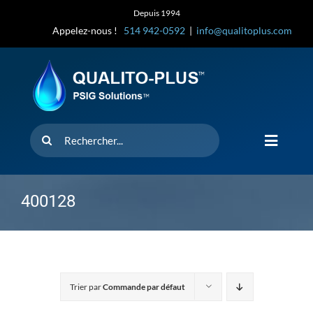
Skip
Depuis 1994
to
Appelez-nous !
514 942-0592
|
info@qualitoplus.com
content
Rechercher
Toggle
Navigat
Accueil
400128
Solutions
D’où provi
Trier par
Commande par défaut