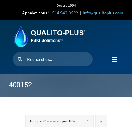
Skip
Depuis 1994
to
Appelez-nous !
514 942-0592
|
info@qualitoplus.com
content
Rechercher
Toggle
Navigat
Accueil
400152
Solutions
D’où provi
Trier par
Commande par défaut