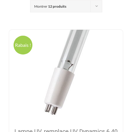
Produits
Montrer
12 produits
Contact
Galerie
Rabais !
Panier
Mon comp
Lampe UV, remplace UV Dynamics 6.40