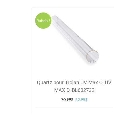
Rabais !
Quartz pour Trojan UV Max C, UV
MAX D, BL602732
Le
Le
70.99
$
62.95
$
prix
prix
initial
actuel