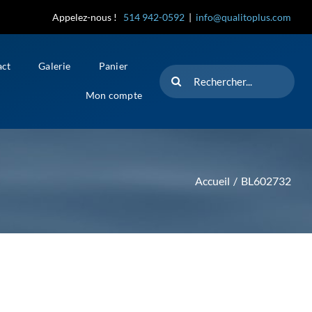
Appelez-nous !
514 942-0592
|
info@qualitoplus.com
act
Galerie
Panier
Rechercher
Mon compte
Accueil
BL602732