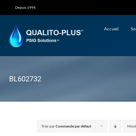
Skip
Depuis 1994
to
content
Accueil
So
BL602732
Trier par
Commande par défaut
Mont