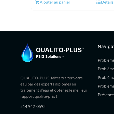
Ajouter au panier
Détails
était :
est :
70.99$.
62.95$.
Naviga
Problème
Problème
Problème
QUALITO-PLUS, faites traiter votre
eau par des experts diplômés en
Problème 
traitement d’eau et obtenez le meilleur
Présence 
rapport qualité/prix !
514 942-0592