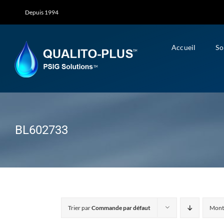
Skip
Depuis 1994
to
content
Accueil
So
BL602733
Trier par
Commande par défaut
Mont