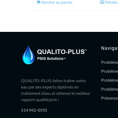
Ajouter au panier
Détails
était :
est :
84.99$.
72.95$.
Naviga
Problème
Problème
Problème
QUALITO-PLUS, faites traiter votre
eau par des experts diplômés en
Problème 
traitement d’eau et obtenez le meilleur
Présence 
rapport qualité/prix !
514 942-0592