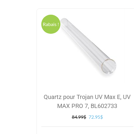
Rabais !
Quartz pour Trojan UV Max E, UV
MAX PRO 7, BL602733
Le
Le
84.99
$
72.95
$
prix
prix
initial
actuel