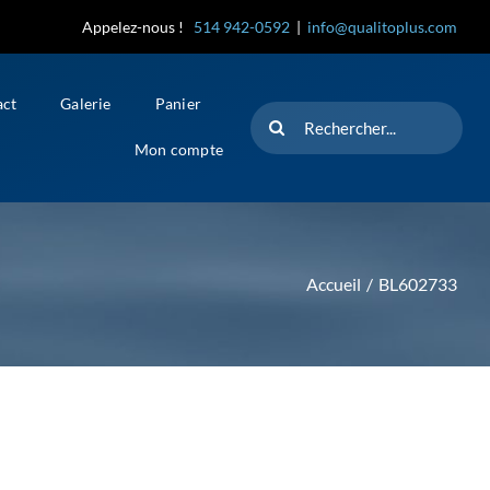
Appelez-nous !
514 942-0592
|
info@qualitoplus.com
act
Galerie
Panier
Rechercher
Mon compte
Accueil
BL602733