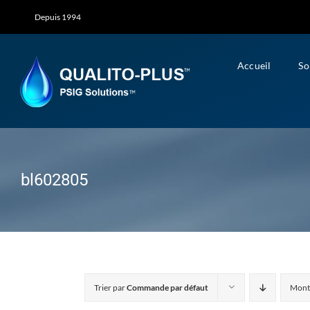
Skip
Depuis 1994
to
content
Accueil
So
bl602805
Trier par
Commande par défaut
Mont