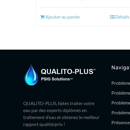
prix
prix
initial
actuel
Ajouter au panier
Détails
était :
est :
166.99$.
139.95$.
Naviga
Problème
Problème
Problème
QUALITO-PLUS, faites traiter votre
eau par des experts diplômés en
Problème 
traitement d’eau et obtenez le meilleur
Présence 
rapport qualité/prix !