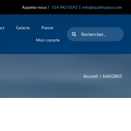
Appelez-nous !
514 942-0592
|
info@qualitoplus.com
act
Galerie
Panier
Rechercher
Mon compte
Accueil
bl602805