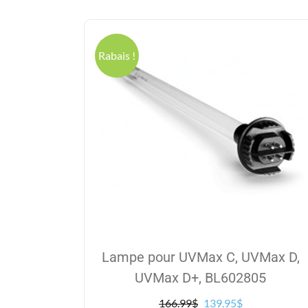
Rabais !
Lampe pour UVMax C, UVMax D,
UVMax D+, BL602805
Le
Le
166.99
$
139.95
$