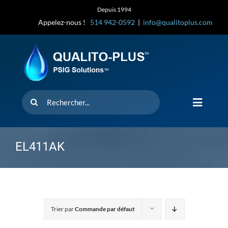
Skip
Depuis 1994
to
Appelez-nous !
514 942-0592
|
info@qualitoplus.com
content
Rechercher
Toggle
Navigat
Accueil
EL411AK
Solutions
D’où provi
Trier par
Commande par défaut