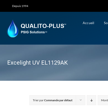
Skip
Depuis 1994
to
content
Accueil
So
Excelight UV EL1129AK
Trier par
Commande par défaut
Mont