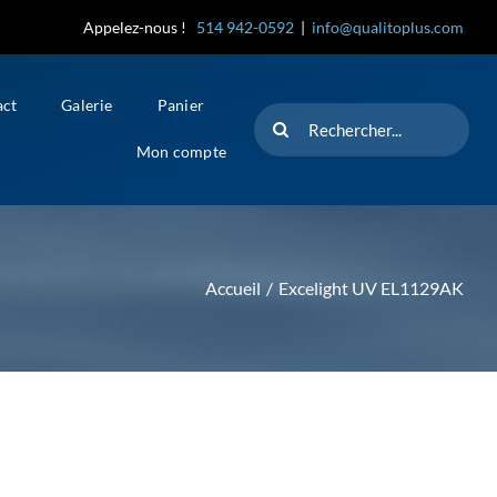
Appelez-nous !
514 942-0592
|
info@qualitoplus.com
act
Galerie
Panier
Rechercher
Mon compte
Accueil
Excelight UV EL1129AK