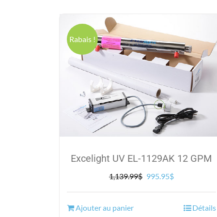
Rabais !
Excelight UV EL-1129AK 12 GPM
Le
Le
1,139.99
$
995.95
$
prix
prix
initial
actuel
Ajouter au panier
Détails
était :
est :