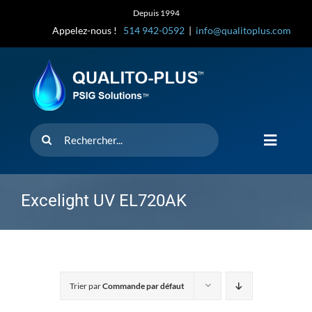
Skip
Depuis 1994
to
Appelez-nous !
514 942-0592
|
info@qualitoplus.com
content
Rechercher
Toggle
Navigat
Accueil
Excelight UV EL720AK
Solutions
D’où provi
Trier par
Commande par défaut