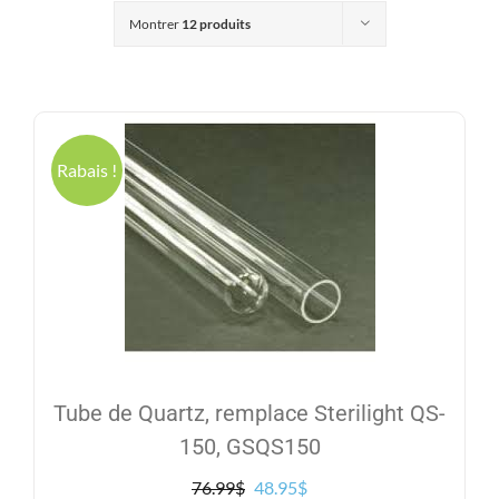
Produits
Montrer
12 produits
Contact
Galerie
Rabais !
Panier
Mon comp
Tube de Quartz, remplace Sterilight QS-
150, GSQS150
Le
Le
76.99
$
48.95
$