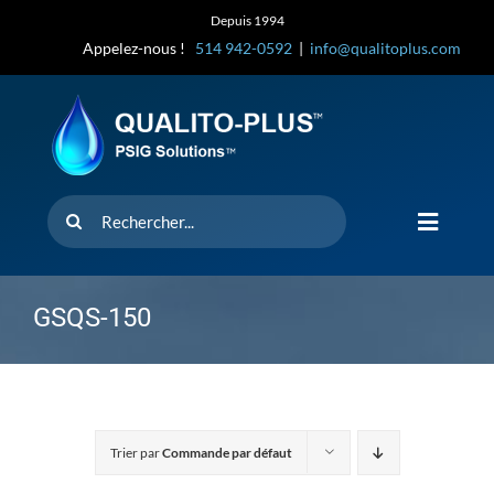
Skip
Depuis 1994
to
Appelez-nous !
514 942-0592
|
info@qualitoplus.com
content
Rechercher
Toggle
Navigat
Accueil
GSQS-150
Solutions
D’où provi
Trier par
Commande par défaut