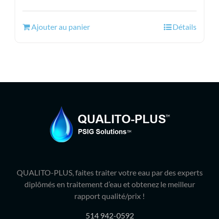
prix
prix
initial
actuel
Ajouter au panier
Détails
était :
est :
76.99$.
48.95$.
QUALITO-PLUS, faites traiter votre eau par des experts
diplômés en traitement d’eau et obtenez le meilleur
rapport qualité/prix !
514 942-0592