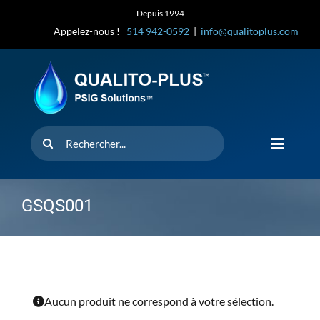
Skip
Depuis 1994
to
Appelez-nous !
514 942-0592
|
info@qualitoplus.com
content
Rechercher
Toggle
Navigat
Accueil
GSQS001
Solutions
D’où provi
Aucun produit ne correspond à votre sélection.