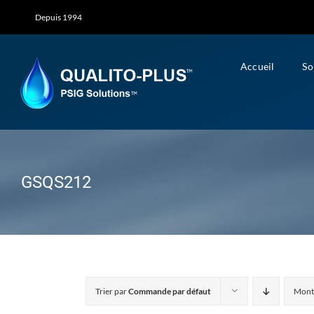
Skip
Depuis 1994
to
content
Accueil
So
GSQS212
Trier par
Commande par défaut
Mont