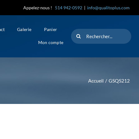
Appelez-nous !
514 942-0592
|
info@qualitoplus.com
act
Galerie
Panier
Rechercher
Mon compte
Accueil
GSQS212