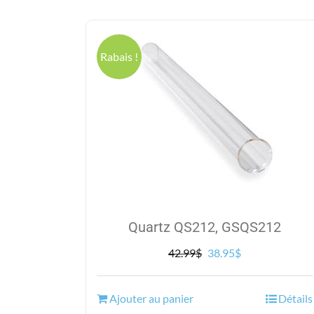
Rabais !
Quartz QS212, GSQS212
Le
Le
42.99
$
38.95
$
prix
prix
initial
actuel
Ajouter au panier
Détails
était :
est :