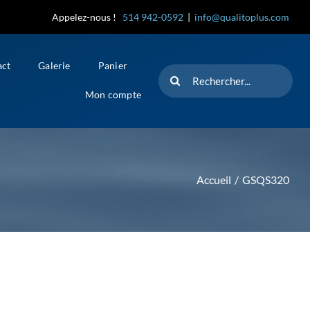
Appelez-nous !
514 942-0592
|
info@qualitoplus.com
act
Galerie
Panier
Rechercher
Mon compte
Accueil
GSQS320