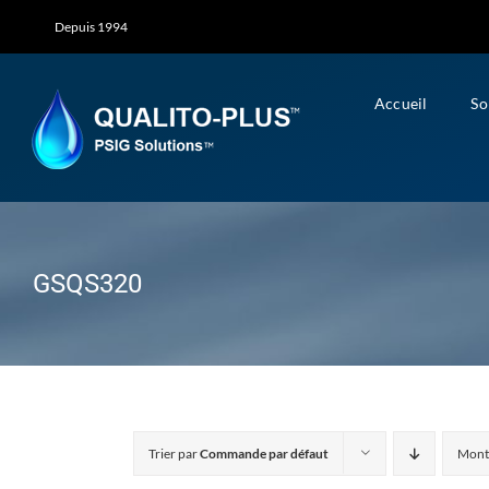
Skip
Depuis 1994
to
content
Accueil
So
GSQS320
Trier par
Commande par défaut
Mont