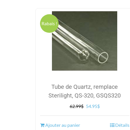
Rabais !
Tube de Quartz, remplace
Sterilight, QS-320, GSQS320
Le
Le
62.99
$
54.95
$
prix
prix
initial
actuel
Ajouter au panier
Détails
était :
est :