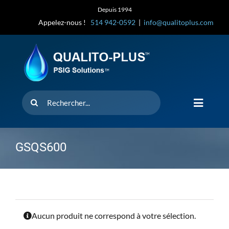
Skip
Depuis 1994
to
Appelez-nous !
514 942-0592
|
info@qualitoplus.com
content
Rechercher
Toggle
Navigat
Accueil
GSQS600
Solutions
D’où provi
Aucun produit ne correspond à votre sélection.