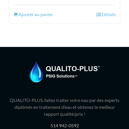
prix
prix
initial
actuel
Ajouter au panier
Détails
était :
est :
73.99$.
65.95$.
QUALITO-PLUS, faites traiter votre eau par des experts
diplômés en traitement d’eau et obtenez le meilleur
rapport qualité/prix !
514 942-0592