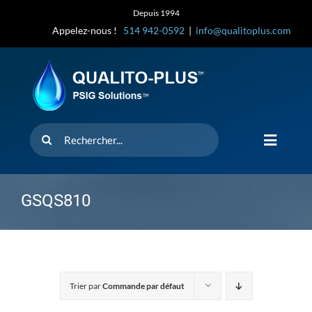
Skip
Depuis 1994
to
Appelez-nous !
514 942-0592
|
info@qualitoplus.com
content
Rechercher
Toggle
Navigat
Accueil
GSQS810
Solutions
D’où provi
Trier par
Commande par défaut