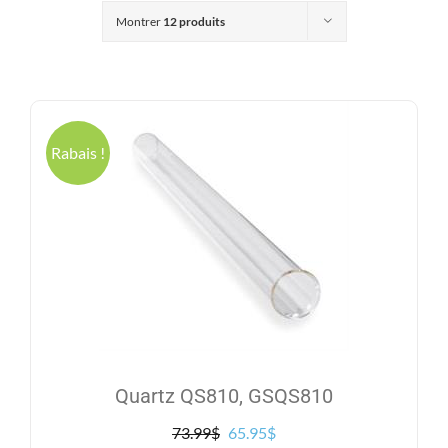
Produits
Montrer
12 produits
Contact
Galerie
Rabais !
Panier
Mon comp
Quartz QS810, GSQS810
Le
Le
73.99
$
65.95
$