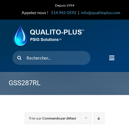
Skip
Depuis 1994
to
Appelez-nous !
514 942-0592
|
info@qualitoplus.com
content
Rechercher
Toggle
Navigat
Accueil
GSS287RL
Solutions
D’où provi
Trier par
Commande par défaut