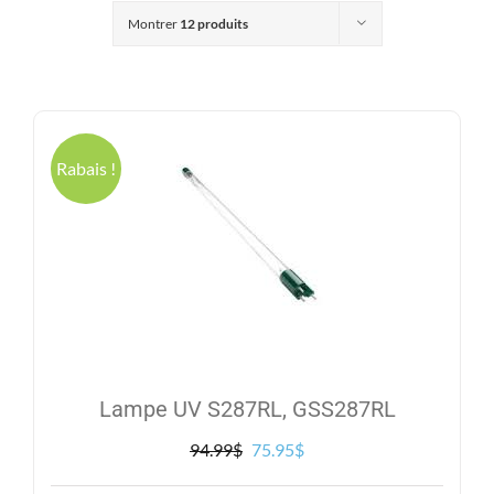
Produits
Montrer
12 produits
Contact
Galerie
Rabais !
Panier
Mon comp
Lampe UV S287RL, GSS287RL
Le
Le
94.99
$
75.95
$
prix
prix