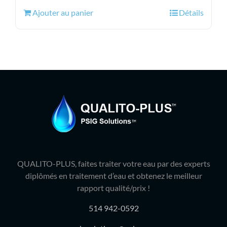
initial
actuel
Ajouter au panier
Détails
était :
est :
94.99$.
75.95$.
QUALITO-PLUS, faites traiter votre eau par des experts
diplômés en traitement d’eau et obtenez le meilleur
rapport qualité/prix !
514 942-0592