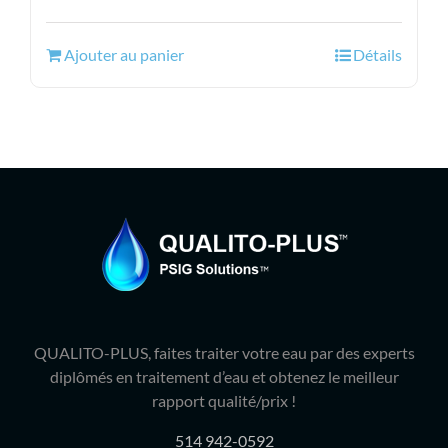
prix
prix
initial
actuel
Ajouter au panier
Détails
était :
est :
172.99$.
139.95$.
QUALITO-PLUS, faites traiter votre eau par des experts
diplômés en traitement d’eau et obtenez le meilleur
rapport qualité/prix !
514 942-0592