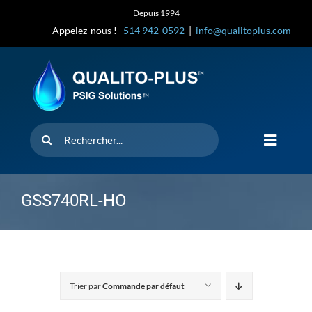
Skip
Depuis 1994
to
Appelez-nous !
514 942-0592
|
info@qualitoplus.com
content
Rechercher
Toggle
Navigat
Accueil
GSS740RL-HO
Solutions
D’où provi
Trier par
Commande par défaut