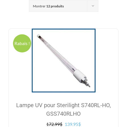
Produits
Montrer
12 produits
Contact
Galerie
Rabais !
Panier
Mon comp
Lampe UV pour Sterilight S740RL-HO,
GSS740RLHO
Le
Le
172.99
$
139.95
$