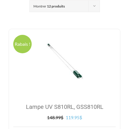
Produits
Montrer
12 produits
Contact
Galerie
Rabais !
Panier
Mon comp
Lampe UV S810RL, GSS810RL
Le
Le
148.99
$
119.95
$
prix
prix