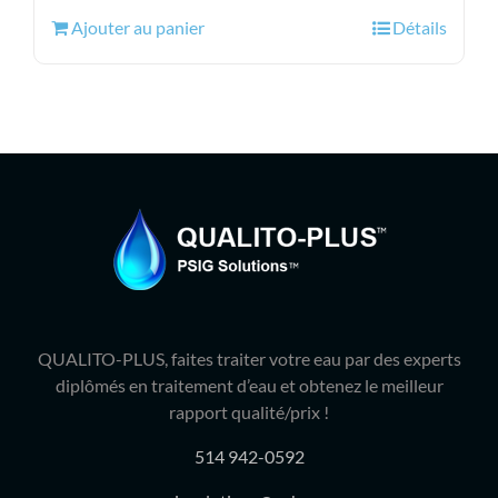
initial
actuel
Ajouter au panier
Détails
était :
est :
148.99$.
119.95$.
QUALITO-PLUS, faites traiter votre eau par des experts
diplômés en traitement d’eau et obtenez le meilleur
rapport qualité/prix !
514 942-0592