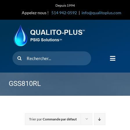
Skip
Depuis 1994
to
Appelez-nous !
514 942-0592
|
info@qualitoplus.com
content
Rechercher
Toggle
Navigat
Accueil
GSS810RL
Solutions
D’où provi
Trier par
Commande par défaut