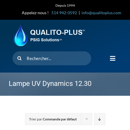
Skip
Depuis 1994
to
Appelez-nous !
514 942-0592
|
info@qualitoplus.com
content
Rechercher
Toggle
Navigat
Accueil
Lampe UV Dynamics 12.30
Solutions
D’où provi
Trier par
Commande par défaut