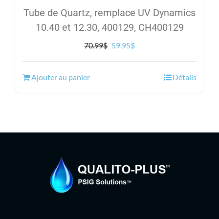
Tube de Quartz, remplace UV Dynamics
10.40 et 12.30, 400129, CH400129
Le
Le
70.99
$
59.95
$
prix
prix
initial
actuel
Ajouter au panier
Détails
était :
est :
70.99$.
59.95$.