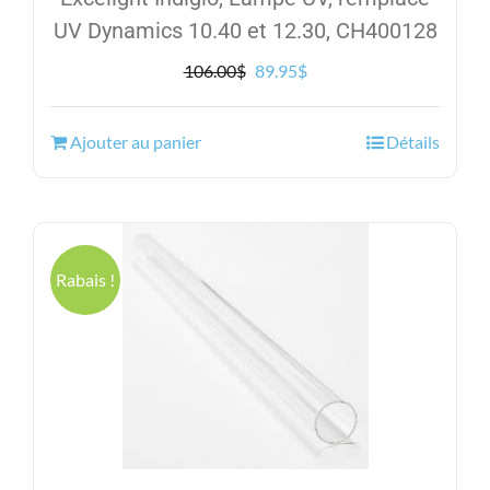
UV Dynamics 10.40 et 12.30, CH400128
Le
Le
106.00
$
89.95
$
prix
prix
initial
actuel
Ajouter au panier
Détails
était :
est :
106.00$.
89.95$.
Rabais !