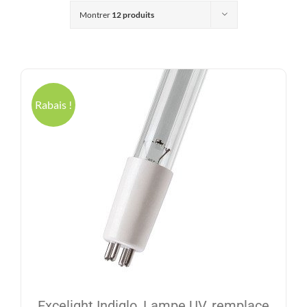
Produits
Montrer
12 produits
Contact
Galerie
Rabais !
Panier
Mon comp
Excelight Indiglo, Lampe UV, remplace