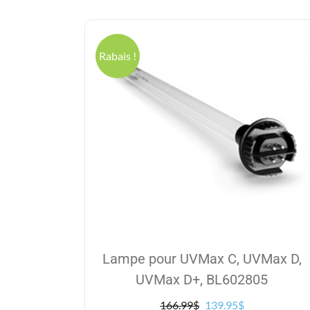
Rabais !
Lampe pour UVMax C, UVMax D,
UVMax D+, BL602805
Le
Le
166.99
$
139.95
$