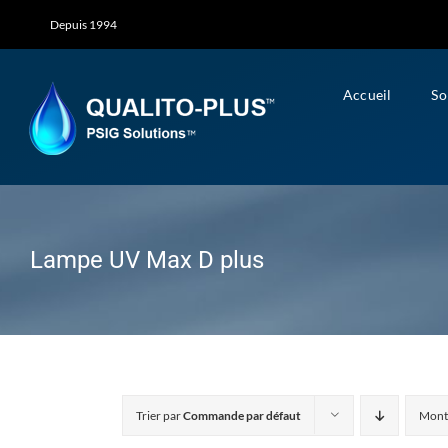
Skip
Depuis 1994
to
content
Accueil
So
Lampe UV Max D plus
Trier par
Commande par défaut
Mont