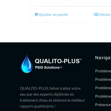
prix
prix
initial
actuel
Ajouter au panier
Détails
était :
est :
166.99$.
139.95$.
Naviga
Problème
Problème
Problème
QUALITO-PLUS, faites traiter votre
eau par des experts diplômés en
Problème 
traitement d’eau et obtenez le meilleur
Présence 
rapport qualité/prix !