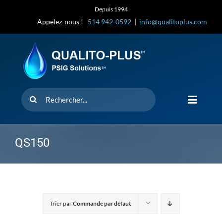
Skip
Depuis 1994
to
Appelez-nous !
514 942-0592
|
info@qualitoplus.com
content
Rechercher
Toggle
Navigat
Accueil
QS150
Solutions
D’où provi
Trier par
Commande par défaut