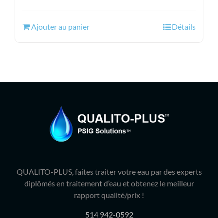
prix
prix
initial
actuel
Ajouter au panier
Détails
était :
est :
76.99$.
48.95$.
QUALITO-PLUS, faites traiter votre eau par des experts
diplômés en traitement d’eau et obtenez le meilleur
rapport qualité/prix !
514 942-0592