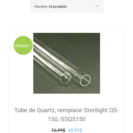
Produits
Montrer
12 produits
Contact
Galerie
Rabais !
Panier
Mon comp
Tube de Quartz, remplace Sterilight QS-
150, GSQS150
Le
Le
76.99
$
48.95
$