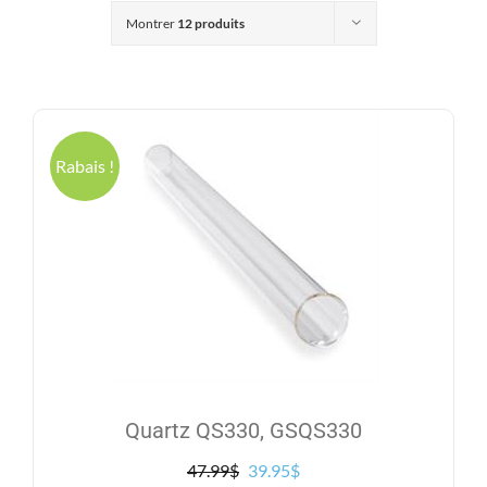
Produits
Montrer
12 produits
Contact
Galerie
Rabais !
Panier
Mon comp
Quartz QS330, GSQS330
Le
Le
47.99
$
39.95
$