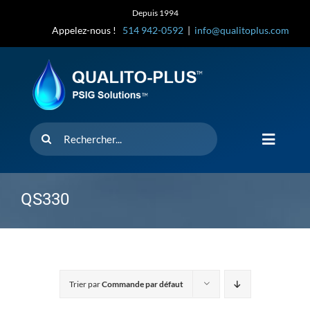
Skip
Depuis 1994
to
Appelez-nous !
514 942-0592
|
info@qualitoplus.com
content
Rechercher
Toggle
Navigat
Accueil
QS330
Solutions
D’où provi
Trier par
Commande par défaut