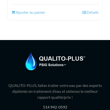
prix
prix
initial
actuel
Ajouter au panier
Détails
était :
est :
47.99$.
39.95$.
QUALITO-PLUS, faites traiter votre eau par des experts
diplômés en traitement d’eau et obtenez le meilleur
rapport qualité/prix !
514 942-0592