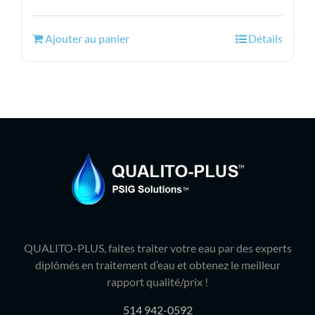
prix
prix
initial
actuel
Ajouter au panier
Détails
était :
est :
129.99$.
106.95$.
QUALITO-PLUS, faites traiter votre eau par des experts
diplômés en traitement d’eau et obtenez le meilleur
rapport qualité/prix !
514 942-0592