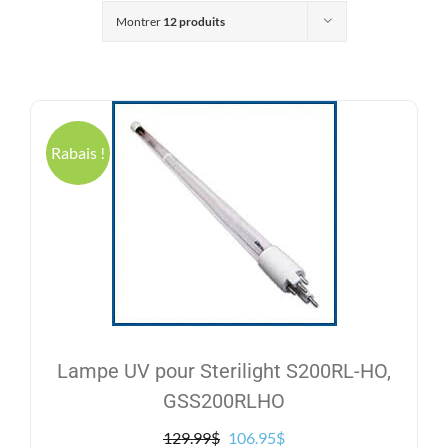
Produits
Montrer
12 produits
Contact
Galerie
Rabais !
Panier
Mon comp
Lampe UV pour Sterilight S200RL-HO,
GSS200RLHO
Le
Le
129.99
$
106.95
$