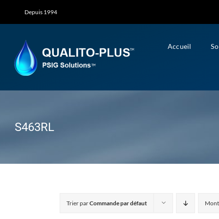
Skip
Depuis 1994
to
content
Accueil
So
S463RL
Trier par
Commande par défaut
Mont