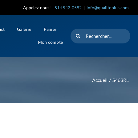
Appelez-nous !
514 942-0592
|
info@qualitoplus.com
act
Galerie
Panier
Rechercher
Mon compte
Accueil
S463RL