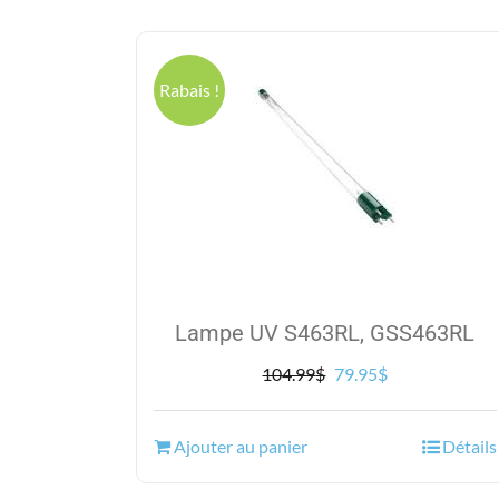
Rabais !
Lampe UV S463RL, GSS463RL
Le
Le
104.99
$
79.95
$
prix
prix
initial
actuel
Ajouter au panier
Détails
était :
est :
104.99$.
79.95$.