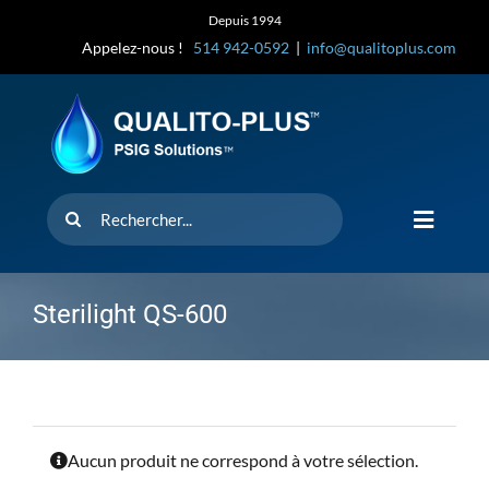
Skip
Depuis 1994
to
Appelez-nous !
514 942-0592
|
info@qualitoplus.com
content
Rechercher
Toggle
Navigat
Accueil
Sterilight QS-600
Solutions
D’où provi
Aucun produit ne correspond à votre sélection.