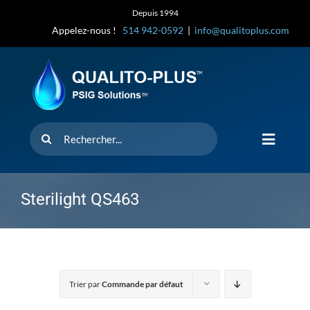
Skip
Depuis 1994
to
Appelez-nous !
514 942-0592
|
info@qualitoplus.com
content
Rechercher
Toggle
Navigat
Accueil
Sterilight QS463
Solutions
D’où provi
Trier par
Commande par défaut