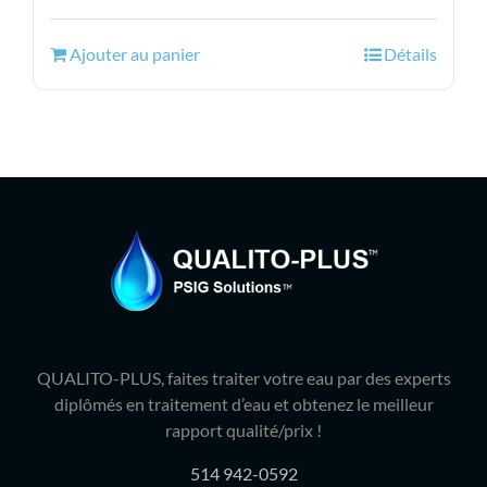
prix
prix
initial
actuel
Ajouter au panier
Détails
était :
est :
55.99$.
48.95$.
QUALITO-PLUS, faites traiter votre eau par des experts
diplômés en traitement d’eau et obtenez le meilleur
rapport qualité/prix !
514 942-0592