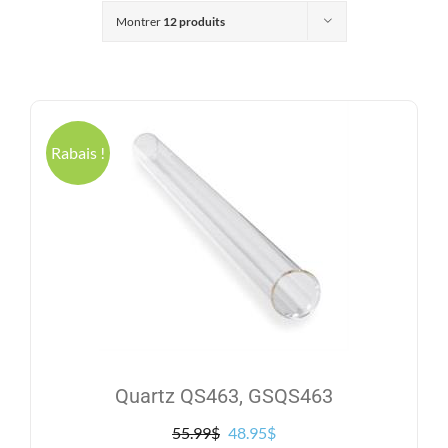
Produits
Montrer
12 produits
Contact
Galerie
Rabais !
Panier
Mon comp
Quartz QS463, GSQS463
Le
Le
55.99
$
48.95
$