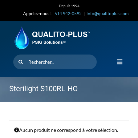
Skip
Depuis 1994
to
Appelez-nous !
514 942-0592
|
info@qualitoplus.com
content
Rechercher
Toggle
Navigat
Accueil
Sterilight S100RL-HO
Solutions
D’où provi
Aucun produit ne correspond à votre sélection.