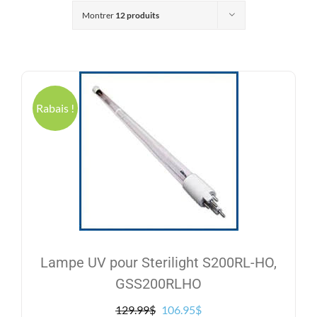
Produits
Montrer
12 produits
Contact
Galerie
Rabais !
Panier
Mon comp
Lampe UV pour Sterilight S200RL-HO,
GSS200RLHO
Le
Le
129.99
$
106.95
$