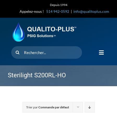
Skip
Depuis 1994
to
Appelez-nous !
514 942-0592
|
info@qualitoplus.com
content
Rechercher
Toggle
Navigat
Accueil
Sterilight S200RL-HO
Solutions
D’où provi
Trier par
Commande par défaut