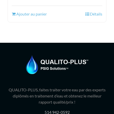
prix
prix
initial
actuel
Ajouter au panier
Détails
était :
est :
129.99$.
106.95$.
QUALITO-PLUS, faites traiter votre eau par des experts
diplômés en traitement d’eau et obtenez le meilleur
rapport qualité/prix !
514 942-0592