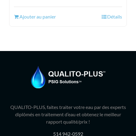
prix
prix
initial
actuel
Ajouter au panier
Détails
était :
est :
153.99$.
124.95$.
QUALITO-PLUS, faites traiter votre eau par des experts
diplômés en traitement d’eau et obtenez le meilleur
rapport qualité/prix !
514 942-0592