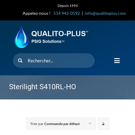
Skip
Depuis 1994
to
Appelez-nous !
514 942-0592
|
info@qualitoplus.com
content
Rechercher
Toggle
Navigat
Accueil
Sterilight S410RL-HO
Solutions
D’où provi
Trier par
Commande par défaut