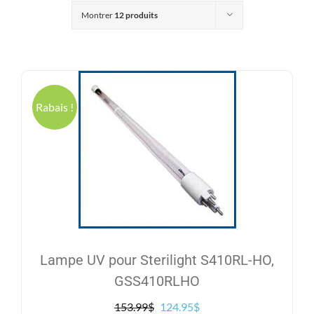
Produits
Montrer
12 produits
Contact
Galerie
Rabais !
Panier
Mon comp
Lampe UV pour Sterilight S410RL-HO,
GSS410RLHO
Le
Le
153.99
$
124.95
$