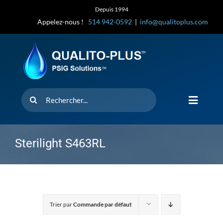
Skip
Depuis 1994
to
Appelez-nous !
514 942-0592
|
info@qualitoplus.com
content
Rechercher
Toggle
Navigat
Accueil
Sterilight S463RL
Solutions
D’où provi
Trier par
Commande par défaut