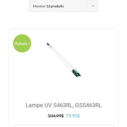
Produits
Montrer
12 produits
Contact
Galerie
Rabais !
Panier
Mon comp
Lampe UV S463RL, GSS463RL
Le
Le
104.99
$
79.95
$
prix
prix