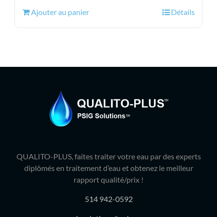
initial
actuel
Ajouter au panier
Détails
était :
est :
104.99$.
79.95$.
QUALITO-PLUS, faites traiter votre eau par des experts
diplômés en traitement d’eau et obtenez le meilleur
rapport qualité/prix !
514 942-0592