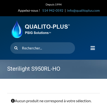
Skip
Depuis 1994
to
Appelez-nous !
514 942-0592
|
info@qualitoplus.com
content
Rechercher
Toggle
Navigat
Accueil
Sterilight S950RL-HO
Solutions
D’où provi
Aucun produit ne correspond à votre sélection.