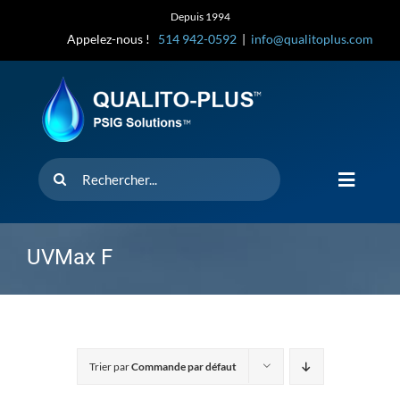
Skip
Depuis 1994
to
Appelez-nous !
514 942-0592
|
info@qualitoplus.com
content
Rechercher
Toggle
Navigat
Accueil
UVMax F
Solutions
D’où provi
Trier par
Commande par défaut