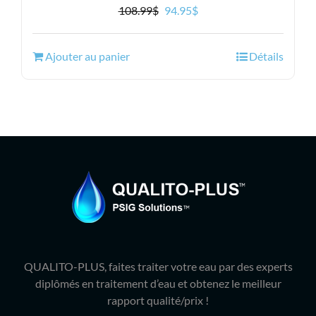
Le
Le
108.99
$
94.95
$
prix
prix
initial
actuel
Ajouter au panier
Détails
était :
est :
108.99$.
94.95$.
QUALITO-PLUS, faites traiter votre eau par des experts
diplômés en traitement d’eau et obtenez le meilleur
rapport qualité/prix !