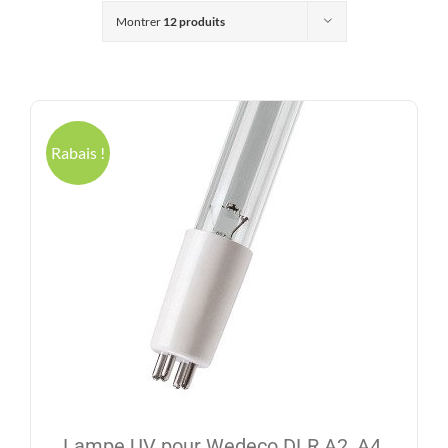
Produits
Montrer
12 produits
Contact
Galerie
Rabais !
Panier
Mon comp
Lampe UV pour Wedeco DLR A2, A4,