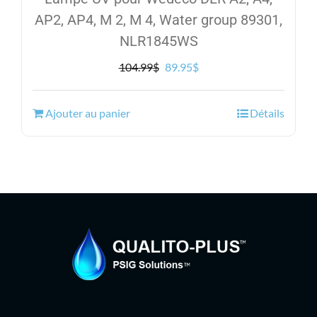
AP2, AP4, M 2, M 4, Water group 89301,
NLR1845WS
Le
Le
104.99
$
89.95
$
prix
prix
initial
actuel
Ajouter au panier
Détails
était :
est :
104.99$.
89.95$.