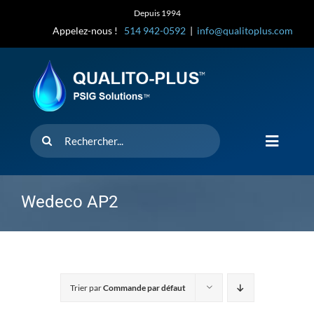
Skip
Depuis 1994
to
Appelez-nous !
514 942-0592
|
info@qualitoplus.com
content
Rechercher
Toggle
Navigat
Accueil
Wedeco AP2
Solutions
D’où provi
Trier par
Commande par défaut