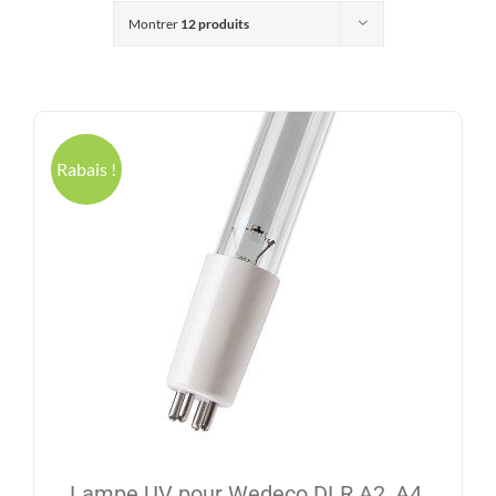
Produits
Montrer
12 produits
Contact
Galerie
Rabais !
Panier
Mon comp
Lampe UV pour Wedeco DLR A2, A4,