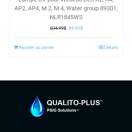
AP2, AP4, M 2, M 4, Water group 89301,
NLR1845WS
Le
Le
104.99
$
89.95
$
prix
prix
initial
actuel
Ajouter au panier
Détails
était :
est :
104.99$.
89.95$.