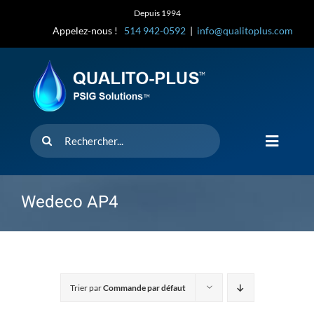
Skip
Depuis 1994
to
Appelez-nous !
514 942-0592
|
info@qualitoplus.com
content
Rechercher
Toggle
Navigat
Accueil
Wedeco AP4
Solutions
D’où provi
Trier par
Commande par défaut