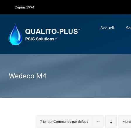
Skip
Depuis 1994
to
content
Accueil
So
Wedeco M4
Trier par
Commande par défaut
Mont