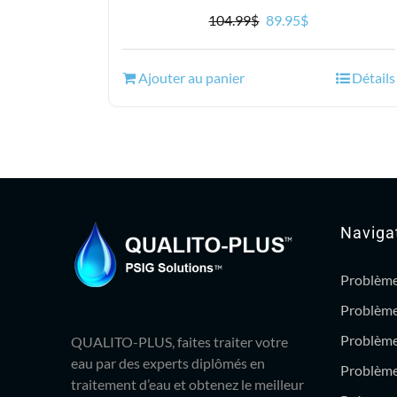
Le
Le
104.99
$
89.95
$
prix
prix
initial
actuel
Ajouter au panier
Détails
était :
est :
104.99$.
89.95$.
Naviga
Problème
Problème
Problème
QUALITO-PLUS, faites traiter votre
eau par des experts diplômés en
Problème 
traitement d’eau et obtenez le meilleur