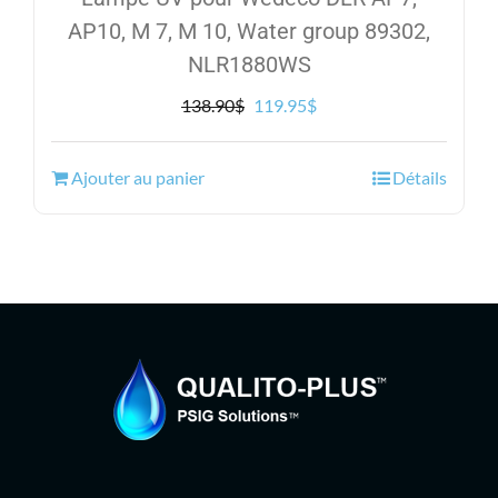
AP10, M 7, M 10, Water group 89302,
NLR1880WS
Le
Le
138.90
$
119.95
$
prix
prix
initial
actuel
Ajouter au panier
Détails
était :
est :
138.90$.
119.95$.