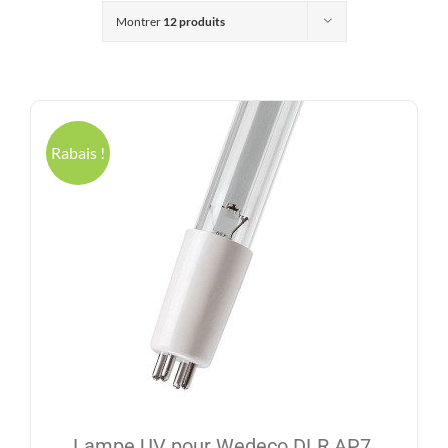
Produits
Montrer
12 produits
Contact
Galerie
Rabais !
Panier
Mon comp
Lampe UV pour Wedeco DLR AP7,