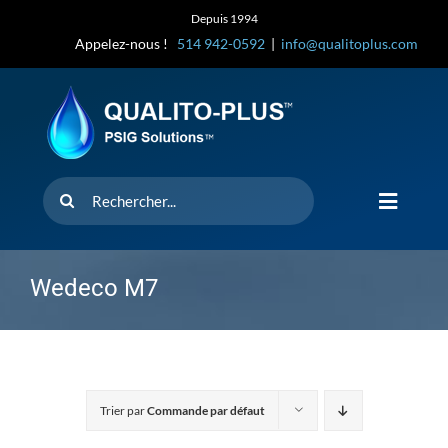
Skip
Depuis 1994
to
Appelez-nous !
514 942-0592
|
info@qualitoplus.com
content
Rechercher
Toggle
Navigat
Accueil
Wedeco M7
Solutions
D’où provi
Trier par
Commande par défaut