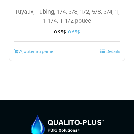
Tuyaux, Tubing, 1/4, 3/8, 1/2, 5/8, 3/4, 1,
1-1/4, 1-1/2 pouce
Le
Le
0.95
$
0.65
$
prix
prix
initial
actuel
Ajouter au panier
Détails
était :
est :
0.95$.
0.65$.