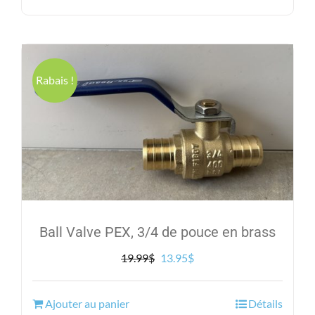
15.99$.
8.95$.
Rabais !
Ball Valve PEX, 3/4 de pouce en brass
Le
Le
19.99
$
13.95
$
prix
prix
initial
actuel
Ajouter au panier
Détails
était :
est :