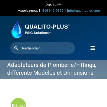
Skip
Depuis 1994
to
Appelez-nous !
514 942-0592
|
info@qualitoplus.com
content
Rechercher
Toggle
Navigat
Accueil
Adaptateurs de Plomberie/Fittings,
différents Modèles et Dimensions
Solutions
D’où provi
Rabais !