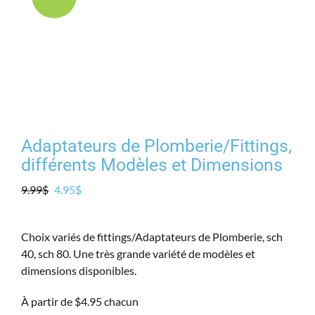
Produits
Contact
Galerie
Adaptateurs de Plomberie/Fittings,
Panier
différents Modèles et Dimensions
Le
Le
9.99
$
4.95
$
Mon comp
prix
prix
initial
actuel
Choix variés de fittings/Adaptateurs de Plomberie, sch
était :
est :
40, sch 80. Une très grande variété de modèles et
9.99$.
4.95$.
dimensions disponibles.
À partir de $4.95 chacun