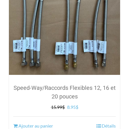
Speed-Way/Raccords Flexibles 12, 16 et
20 pouces
Le
Le
15.99
$
8.95
$
prix
prix
initial
actuel
Ajouter au panier
Détails
était :
est :