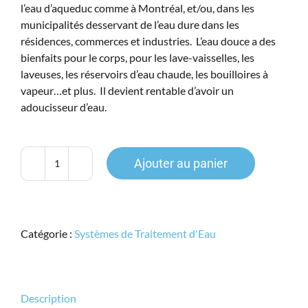
l’eau d’aqueduc comme à Montréal, et/ou, dans les
1,799.00$.
1,195.00$.
municipalités desservant de l’eau dure dans les
résidences, commerces et industries. L’eau douce a des
bienfaits pour le corps, pour les lave-vaisselles, les
laveuses, les réservoirs d’eau chaude, les bouilloires à
vapeur…et plus. Il devient rentable d’avoir un
adoucisseur d’eau.
Ajouter au panier
quantité
de
Adoucisseur
d'eau
Catégorie :
Systèmes de Traitement d'Eau
Waterite
Fusion
2
(F30F2)
Description
30K