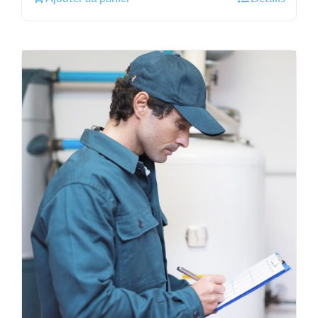
était :
est :
3,295.00$.
2,895.00$.