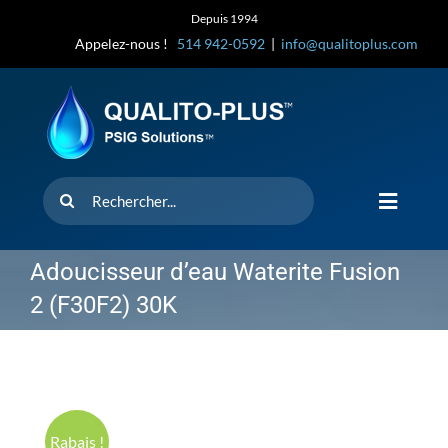
Skip
Depuis 1994
to
Appelez-nous !
514 942-0592
|
info@qualitoplus.com
content
Rechercher
Toggle
Navigat
Accueil
Adoucisseur d’eau Waterite Fusion
2 (F30F2) 30K
Solutions
D’où provi
Rabais !