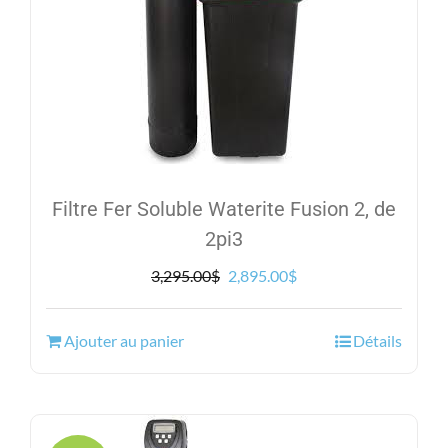
Filtre Fer Soluble Waterite Fusion 2, de
2pi3
Le
Le
3,295.00
$
2,895.00
$
prix
prix
initial
actuel
Ajouter au panier
Détails
était :
est :
3,295.00$.
2,895.00$.