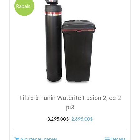
Rabais !
Filtre à Tanin Waterite Fusion 2, de 2
pi3
Le
Le
3,295.00
$
2,895.00
$
prix
prix
initial
actuel
Ajouter au panier
Détails