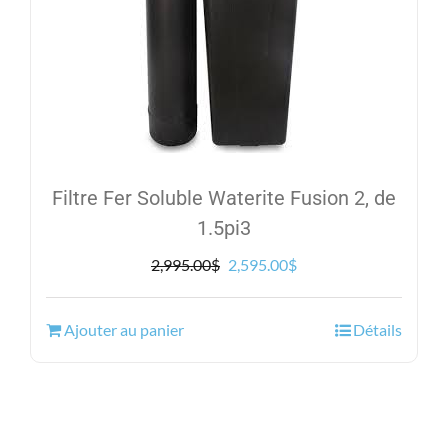
Filtre Fer Soluble Waterite Fusion 2, de
1.5pi3
Le
Le
2,995.00
$
2,595.00
$
prix
prix
initial
actuel
Ajouter au panier
Détails
était :
est :
2,995.00$.
2,595.00$.