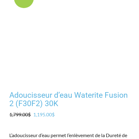
Produits
Contact
Galerie
Panier
Mon comp
Adoucisseur d’eau Waterite Fusion
2 (F30F2) 30K
Le
Le
1,799.00
$
1,195.00
$
prix
prix
initial
actuel
L’adoucisseur d’eau permet l’enlèvement de la Dureté de
était :
est :