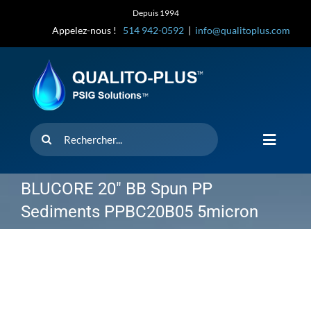
Skip
Depuis 1994
to
Appelez-nous !
514 942-0592
|
info@qualitoplus.com
content
Rechercher
Toggle
Navigat
Accueil
BLUCORE 20″ BB Spun PP
Sediments PPBC20B05 5micron
Solutions
D’où provi