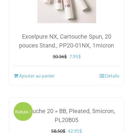
Excelpure NX, Cartouche Spun, 20
pouces Stand., PP20-01NX, 1micron
Le
Le
10.36
$
7.95
$
prix
prix
initial
actuel
Ajouter au panier
Détails
était :
est :
10.36$.
7.95$.
Cartouche 20 » BB, Pleated, 5micron,
Rabais !
PL20B05
Le
Le
58.50
$
42.95
$