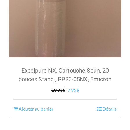
Excelpure NX, Cartouche Spun, 20
pouces Stand., PP20-05NX, 5micron
Le
Le
10.36
$
7.95
$
prix
prix
initial
actuel
Ajouter au panier
Détails
était :
est :
10.36$.
7.95$.