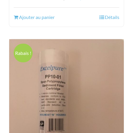
prix
prix
initial
actuel
Ajouter au panier
Détails
était :
est :
58.50$.
42.95$.
Rabais !