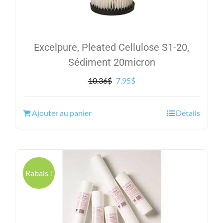
Excelpure, Pleated Cellulose S1-20,
Sédiment 20micron
Le
Le
10.36
$
7.95
$
prix
prix
initial
actuel
Ajouter au panier
Détails
était :
est :
10.36$.
7.95$.
Rabais !