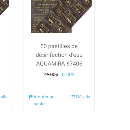
50 pastilles de
désinfection d’eau
AQUAMIRA 67406
Le
Le
49.00
$
35.00
$
prix
prix
el
initial
actuel
était :
est :
ails
Ajouter au
Détails
0$.
49.00$.
35.00$.
panier