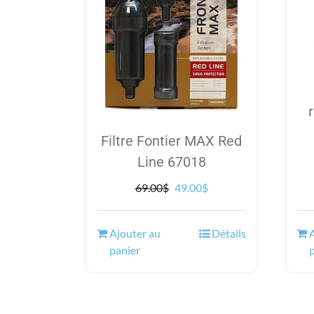
Filtre Fontier MAX Red
Line 67018
Le
Le
69.00
$
49.00
$
prix
prix
initial
actuel
Ajouter au
Détails
était :
est :
panier
69.00$.
49.00$.