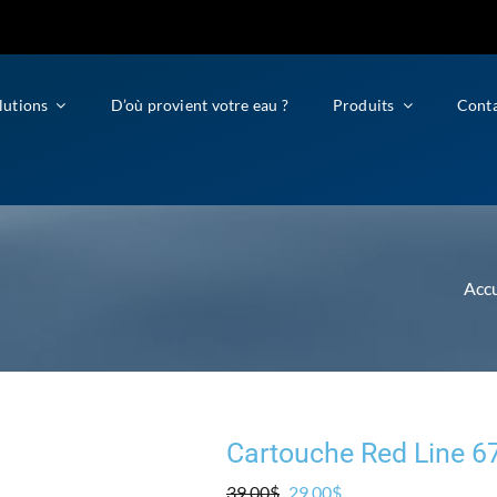
lutions
D’où provient votre eau ?
Produits
Cont
Accu
Cartouche Red Line 6
Le
Le
39.00
$
29.00
$