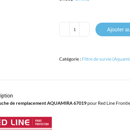
prix
prix
initial
actuel
était :
est :
39.00$.
29.00$.
Ajouter a
quantité
de
Cartouche
Red
Catégorie :
Filtre de survie (Aquami
Line
67019
iption
uche de remplacement AQUAMIRA 67019
pour Red Line Fronti