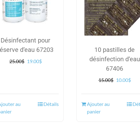
Désinfectant pour
réserve d’eau 67203
10 pastilles de
désinfection d’eau
Le
Le
25.00
$
19.00
$
67406
prix
prix
initial
actuel
Le
Le
15.00
$
10.00
$
était :
est :
prix
prix
25.00$.
19.00$.
initial
actu
était :
est :
Ajouter au
Détails
Ajouter au
Dét
15.00$.
10.0
panier
panier