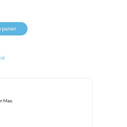
u panier
ra)
er Max.