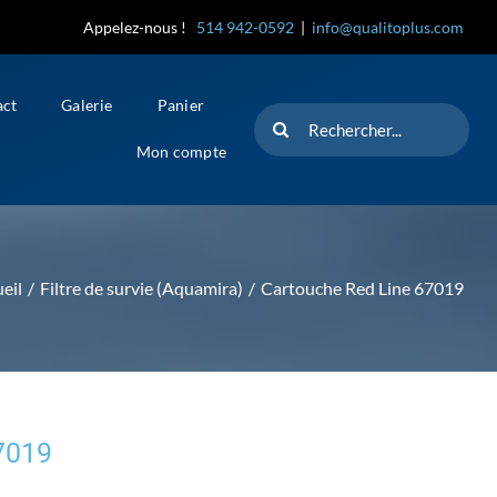
Appelez-nous !
514 942-0592
|
info@qualitoplus.com
act
Galerie
Panier
Rechercher
Mon compte
eil
Filtre de survie (Aquamira)
Cartouche Red Line 67019
7019