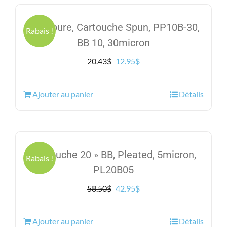
Excelpure, Cartouche Spun, PP10B-30,
Rabais !
BB 10, 30micron
Le
Le
20.43
$
12.95
$
prix
prix
initial
actuel
Ajouter au panier
Détails
était :
est :
20.43$.
12.95$.
Cartouche 20 » BB, Pleated, 5micron,
Rabais !
PL20B05
Le
Le
58.50
$
42.95
$
prix
prix
initial
actuel
Ajouter au panier
Détails
était :
est :