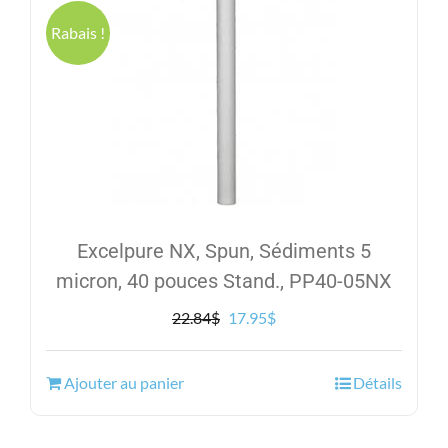
Rabais !
Excelpure NX, Spun, Sédiments 5
micron, 40 pouces Stand., PP40-05NX
Le
Le
22.84
$
17.95
$
prix
prix
initial
actuel
Ajouter au panier
Détails
était :
est :
22.84$.
17.95$.