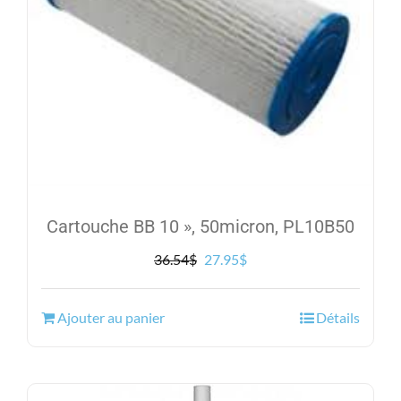
Cartouche BB 10 », 50micron, PL10B50
Le
Le
36.54
$
27.95
$
prix
prix
initial
actuel
Ajouter au panier
Détails
était :
est :
36.54$.
27.95$.