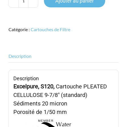
Ajouter au panier
quantité
de
Excelpure,
Pleated
Catégorie :
Cartouches de Filtre
Cellulose
S1-
20,
Sédiment
Description
20micron
Description
Excelpure, S120,
Cartouche PLEATED
CELLULOSE 9-7/8″ (standard)
Sédiments 20 micron
Porosité de 1/50 mm