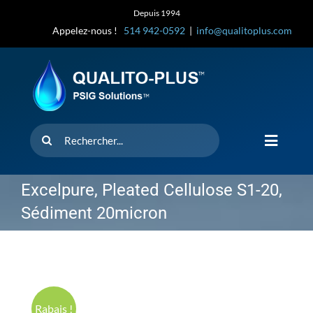
Skip
Depuis 1994
to
Appelez-nous !
514 942-0592
|
info@qualitoplus.com
content
Rechercher
Toggle
Navigat
Accueil
Excelpure, Pleated Cellulose S1-20,
Sédiment 20micron
Solutions
D’où provi
Rabais !