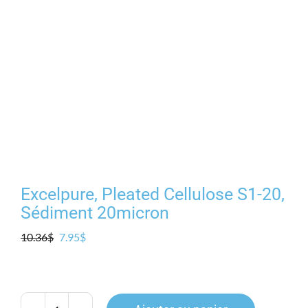
Excelpure, Pleated Cellulose S1-20,
Sédiment 20micron
Le
Le
10.36
$
7.95
$
prix
prix
initial
actuel
était :
est :
10.36$.
7.95$.