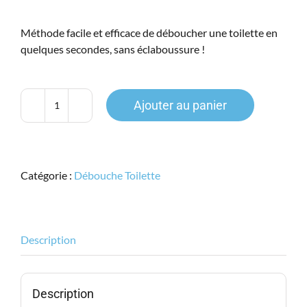
prix
prix
initial
actuel
Méthode facile et efficace de déboucher une toilette en
était :
est :
quelques secondes, sans éclaboussure !
12.99$.
5.99$.
Ajouter au panier
quantité
de
Débouche
toilette
Catégorie :
Débouche Toilette
''Minute''
Description
Description