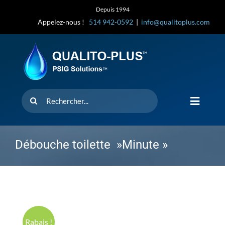
Skip
Depuis 1994
to
Appelez-nous !
514 942-0592
|
info@qualitoplus.com
content
Rechercher
Toggle
Navigat
Accueil
Débouche toilette »Minute »
Solutions
D’où provi
Rabais !