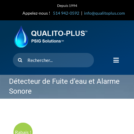
Skip
Depuis 1994
to
Appelez-nous !
514 942-0592
|
info@qualitoplus.com
content
Rechercher
Toggle
Navigat
Accueil
Détecteur de Fuite d’eau et Alarme
Sonore
Solutions
D’où provi
Rabais !