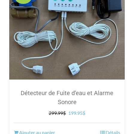
Détecteur de Fuite d’eau et Alarme
Sonore
Le
Le
299.99
$
199.95
$
prix
prix
initial
actuel
Ajouter au panier
Détails