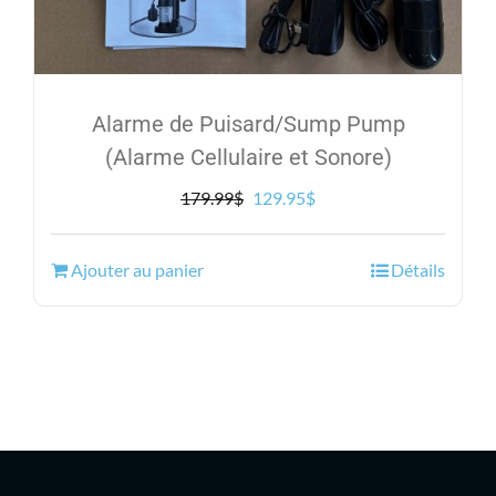
Alarme de Puisard/Sump Pump
(Alarme Cellulaire et Sonore)
Le
Le
179.99
$
129.95
$
prix
prix
initial
actuel
Ajouter au panier
Détails
était :
est :
179.99$.
129.95$.