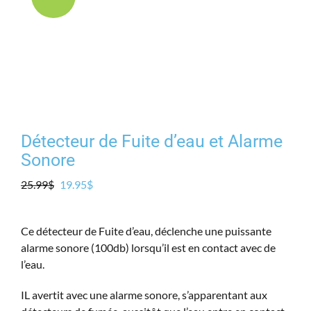
Produits
Contact
Galerie
Détecteur de Fuite d’eau et Alarme
Panier
Sonore
Le
Le
25.99
$
19.95
$
Mon comp
prix
prix
initial
actuel
Ce détecteur de Fuite d’eau, déclenche une puissante
était :
est :
alarme sonore (100db) lorsqu’il est en contact avec de
25.99$.
19.95$.
l’eau.
IL avertit avec une alarme sonore, s’apparentant aux