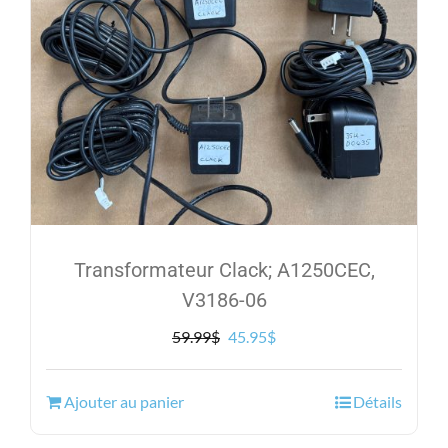
Transformateur Clack; A1250CEC,
V3186-06
Le
Le
59.99
$
45.95
$
prix
prix
initial
actuel
Ajouter au panier
Détails
était :
est :
59.99$.
45.95$.