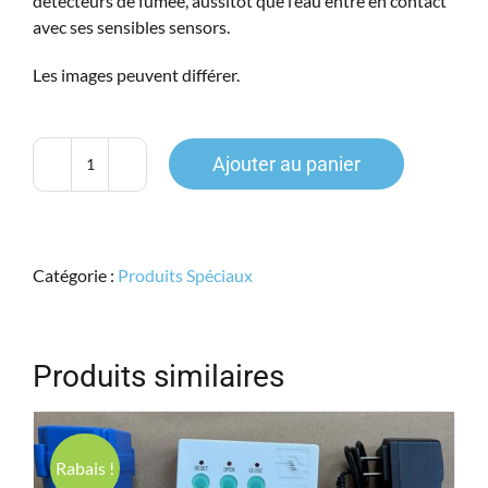
détecteurs de fumée, aussitôt que l’eau entre en contact
avec ses sensibles sensors.
Les images peuvent différer.
Ajouter au panier
quantité
de
Détecteur
de
Catégorie :
Produits Spéciaux
Fuite
d'eau
et
Alarme
Produits similaires
Sonore
Rabais !