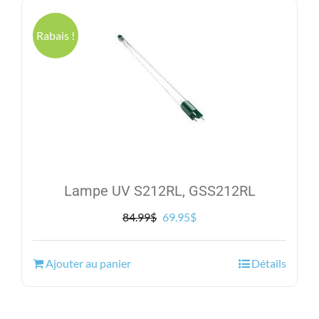
Rabais !
Lampe UV S212RL, GSS212RL
Le
Le
84.99
$
69.95
$
prix
prix
initial
actuel
Ajouter au panier
Détails
était :
est :
84.99$.
69.95$.