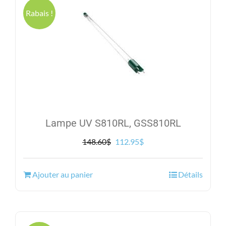
Rabais !
Lampe UV S810RL, GSS810RL
Le
Le
148.60
$
112.95
$
prix
prix
initial
actuel
Ajouter au panier
Détails
était :
est :
148.60$.
112.95$.