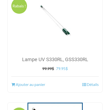
Rabais !
Lampe UV S330RL, GSS330RL
Le
Le
99.99
$
79.95
$
prix
prix
initial
actuel
Ajouter au panier
Détails
était :
est :
99.99$.
79.95$.