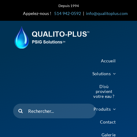
Skip
Depuis 1994
to
Appelez-nous !
514 942-0592
|
info@qualitoplus.com
content
Accueil
Solutions
D’où
provient
votre eau ?
Rechercher
Produits
Contact
Galerie