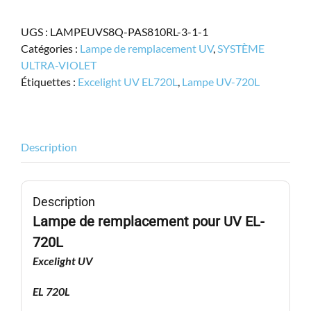
Excelight,
Lampe
UGS :
LAMPEUVS8Q-PAS810RL-3-1-1
UV
Catégories :
Lampe de remplacement UV
,
SYSTÈME
EL-
ULTRA-VIOLET
720,
Étiquettes :
Excelight UV EL720L
,
Lampe UV-720L
EL720L
Description
Description
Lampe de remplacement pour UV
EL-
720L
Excelight UV
EL 720L