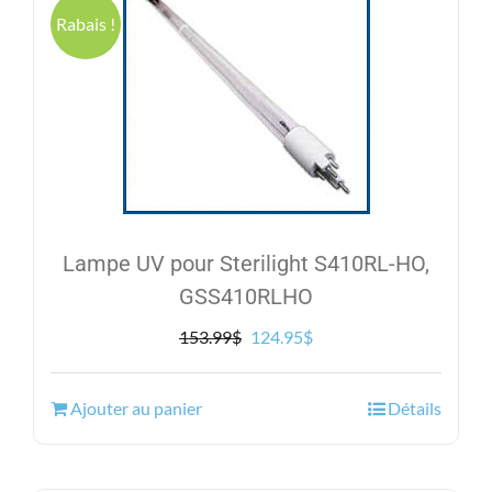
Rabais !
Lampe UV pour Sterilight S410RL-HO,
GSS410RLHO
Le
Le
153.99
$
124.95
$
prix
prix
initial
actuel
Ajouter au panier
Détails
était :
est :
153.99$.
124.95$.