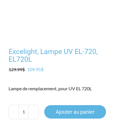
Excelight, Lampe UV EL-720,
EL720L
Le
Le
129.99
$
109.95
$
prix
prix
initial
actuel
Lampe de remplacement, pour UV EL 720L
était :
est :
129.99$.
109.95$.
Ajouter au panier
quantité
de