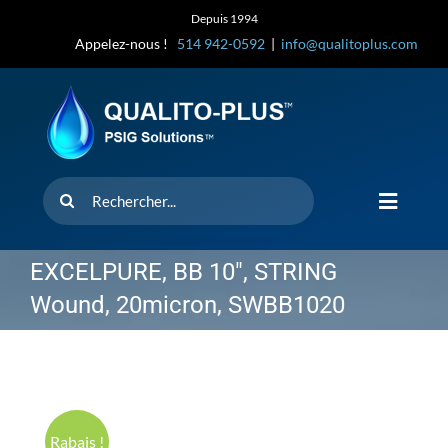
Skip
Depuis 1994
to
Appelez-nous !
514 942-0592
|
info@qualitoplus.com
content
Rechercher
Toggle
Navigat
Accueil
EXCELPURE, BB 10″, STRING
Wound, 20micron, SWBB1020
Solutions
D’où provi
Rabais !