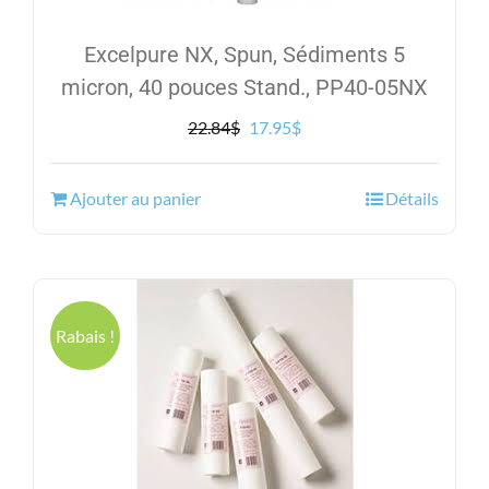
Excelpure NX, Spun, Sédiments 5
micron, 40 pouces Stand., PP40-05NX
Le
Le
22.84
$
17.95
$
prix
prix
initial
actuel
Ajouter au panier
Détails
était :
est :
22.84$.
17.95$.
Rabais !