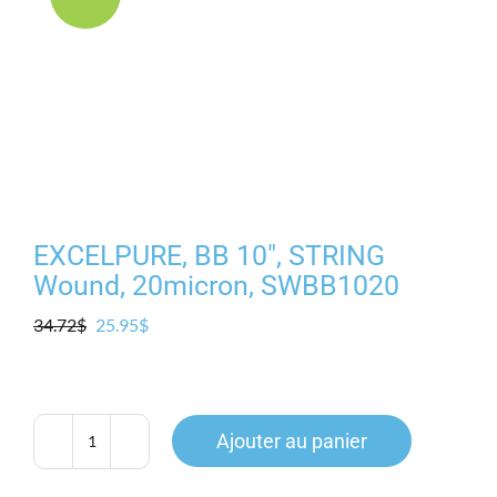
Produits
Contact
Galerie
Panier
EXCELPURE, BB 10″, STRING
Wound, 20micron, SWBB1020
Mon comp
Le
Le
34.72
$
25.95
$
prix
prix
initial
actuel
était :
est :
34.72$.
25.95$.
Ajouter au panier
quantité
de