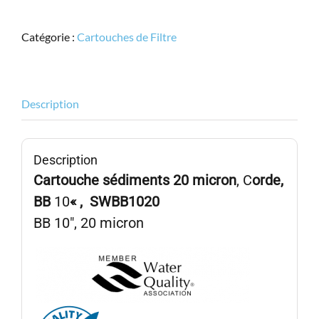
EXCELPURE,
BB
Catégorie :
Cartouches de Filtre
10",
STRING
Wound,
20micron,
Description
SWBB1020
Description
Cartouche sédiments 20 micron
, C
orde,
BB
10
« , SWBB1020
BB 10″, 20 micron