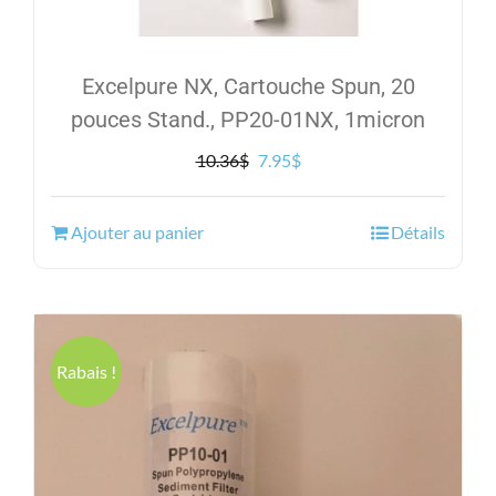
Excelpure NX, Cartouche Spun, 20
pouces Stand., PP20-01NX, 1micron
Le
Le
10.36
$
7.95
$
prix
prix
initial
actuel
Ajouter au panier
Détails
était :
est :
10.36$.
7.95$.
Rabais !