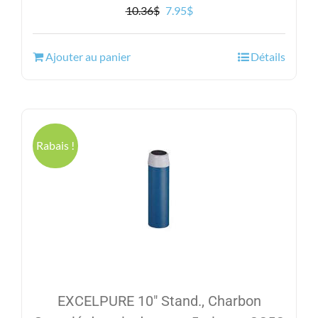
Le
Le
10.36
$
7.95
$
prix
prix
initial
actuel
Ajouter au panier
Détails
était :
est :
10.36$.
7.95$.
Rabais !
EXCELPURE 10″ Stand., Charbon