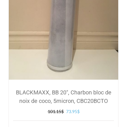
BLACKMAXX, BB 20″, Charbon bloc de
noix de coco, 5micron, CBC20BCTO
Le
Le
101.15
$
73.95
$
prix
prix
initial
actuel