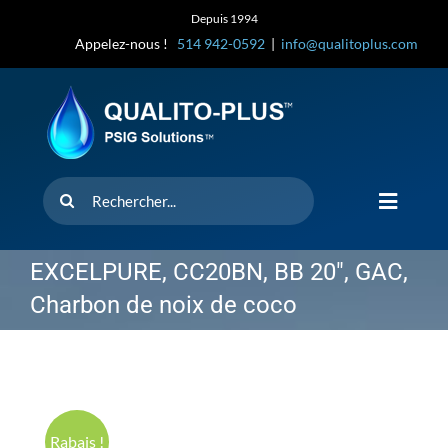
Skip
Depuis 1994
to
Appelez-nous !
514 942-0592
|
info@qualitoplus.com
content
Rechercher
Toggle
Navigat
Accueil
EXCELPURE, CC20BN, BB 20″, GAC,
Charbon de noix de coco
Solutions
D’où provi
Rabais !