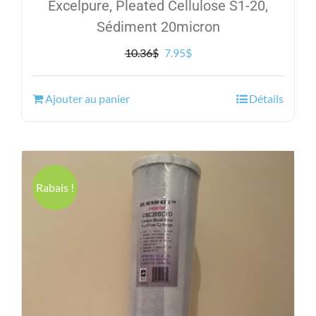
Excelpure, Pleated Cellulose S1-20,
Sédiment 20micron
Le
Le
10.36
$
7.95
$
prix
prix
initial
actuel
Ajouter au panier
Détails
était :
est :
10.36$.
7.95$.
Rabais !