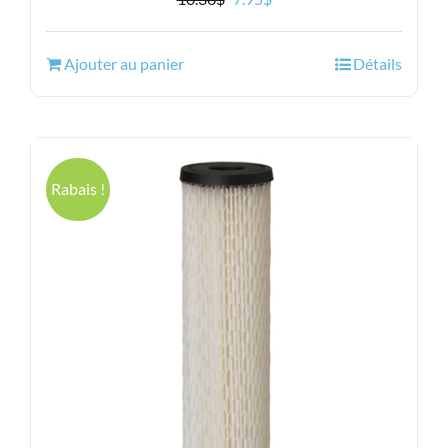
prix
prix
initial
actuel
Ajouter au panier
Détails
était :
est :
10.36$.
7.95$.
Rabais !