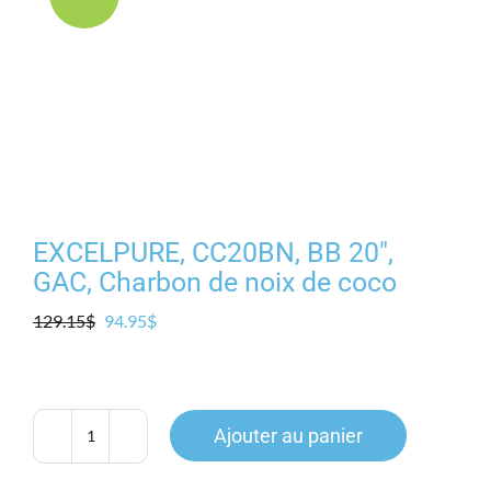
Produits
Contact
Galerie
Panier
EXCELPURE, CC20BN, BB 20″,
GAC, Charbon de noix de coco
Mon comp
Le
Le
129.15
$
94.95
$
prix
prix
initial
actuel
était :
est :
129.15$.
94.95$.
Ajouter au panier
quantité
de