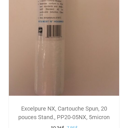
Excelpure NX, Cartouche Spun, 20
pouces Stand., PP20-05NX, 5micron
Le
Le
10.36
$
7.95
$