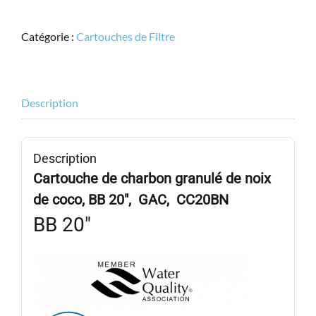
EXCELPURE,
CC20BN,
Catégorie :
Cartouches de Filtre
BB
20",
GAC,
Charbon
Description
de
noix
de
Description
coco
Cartouche de charbon granulé de noix
de coco, BB 20″, GAC, CC20BN
BB 20″