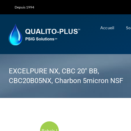
Skip
Depuis 1994
to
content
Accueil
So
EXCELPURE NX, CBC 20″ BB,
CBC20B05NX, Charbon 5micron NSF
Rabais !