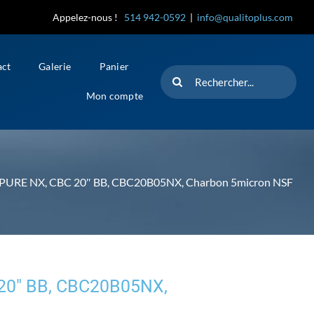
Appelez-nous !
514 942-0592
|
info@qualitoplus.com
act
Galerie
Panier
Rechercher
Mon compte
PURE NX, CBC 20″ BB, CBC20B05NX, Charbon 5micron NSF
20″ BB, CBC20B05NX,