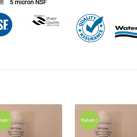
 BB
5 micron NSF
bais !
Rabais !