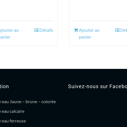
4.99$.
3.95$.
était :
est :
10.36$.
7.95$
Ajouter au
Détails
Ajouter au
Dét
panier
panier
tion
Suivez-nous sur Faceb
 eau Jaune – brune – colorée
 eau calcaire
 eau ferreuse