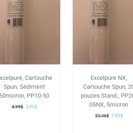
xcelpure, Cartouche
Excelpure NX,
Spun, Sédiment
Cartouche Spun, 2
50micron, PP10-50
pouces Stand., PP2
05NX, 5micron
Le
Le
4.99
$
3.95
$
prix
prix
Le
Le
10.36
$
7.95
$
initial
actuel
prix
prix
était :
est :
initial
actue