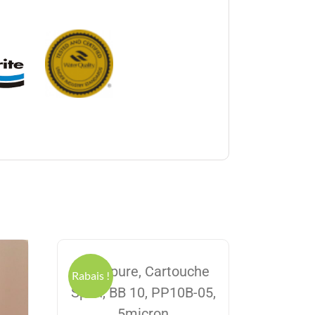
Excelpure, Cartouche
Rabais !
Spun, BB 10, PP10B-05,
5micron