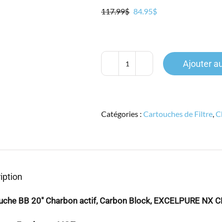
Le
Le
117.99
$
84.95
$
prix
prix
initial
actuel
était :
est :
117.99$.
84.95$.
Ajouter a
quantité
de
EXCELPURE
NX,
Catégories :
Cartouches de Filtre
,
C
CBC
20"
BB,
CBC20B05NX,
Charbon
5micron
iption
NSF
uche BB 20″ Charbon actif, Carbon Block, EXCELPURE NX