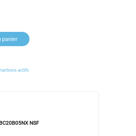
u panier
harbons actifs
 CBC20B05NX
NSF